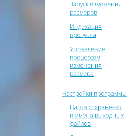
Запуск изменения
размеров
Индикация
процесса
Управление
процессом
изменения
размера
Настройки программы
Папка сохранения
и имена выходных
файлов