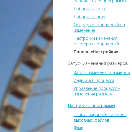
Рабочее окно программы
Добавить фото
Добавить папку
Очередь изображений на
изменение
Настройки изменения
размера изображений
Панель «Настройки»
Запуск изменения размеров
Запуск изменения размеров
Индикация процесса
Управление процессом
изменения размера
Настройки программы
Папка сохранения и имена
выходных файлов
Язык