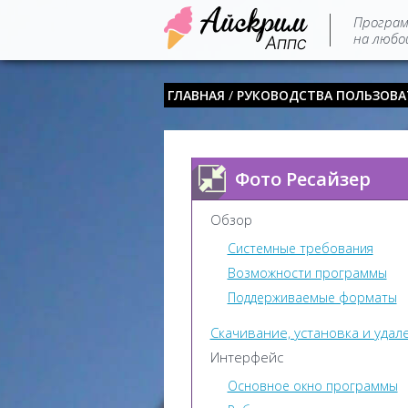
Програ
на любой
ГЛАВНАЯ
/
РУКОВОДСТВА ПОЛЬЗОВА
Фото Ресайзер
Обзор
Системные требования
Возможности программы
Поддерживаемые форматы
Скачивание, установка и удал
Интерфейс
Основное окно программы