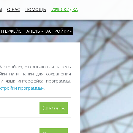
Ы
О НАС
ПОМОЩЬ
70% СКИДКА
НТЕРФЕЙС. ПАНЕЛЬ «НАСТРОЙКИ»
Настройки», открывающая панель
йки пути папки для сохранения
 и язык интерфейса программы.
стройки программы»
.
F