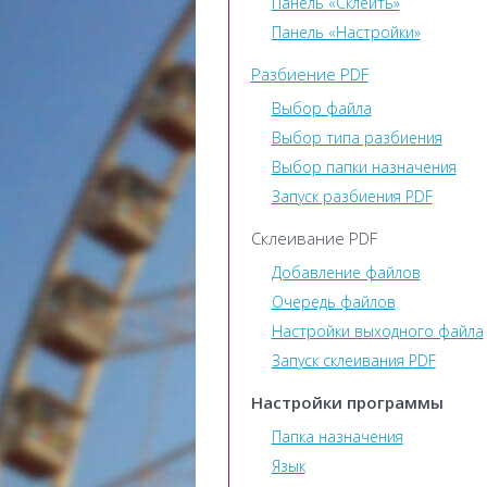
Панель «Склеить»
Панель «Настройки»
Разбиение PDF
Выбор файла
Выбор типа разбиения
Выбор папки назначения
Запуск разбиения PDF
Склеивание PDF
Добавление файлов
Очередь файлов
Настройки выходного файла
Запуск склеивания PDF
Настройки программы
Папка назначения
Язык