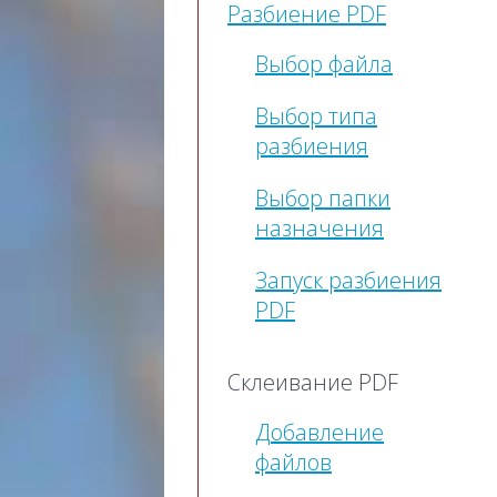
Разбиение PDF
Выбор файла
Выбор типа
разбиения
Выбор папки
назначения
Запуск разбиения
PDF
Склеивание PDF
Добавление
файлов