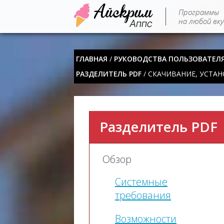
Программы
на любой вку
ГЛАВНАЯ
/
РУКОВОДСТВА ПОЛЬЗОВАТЕЛ
РАЗДЕЛИТЕЛЬ PDF
/ СКАЧИВАНИЕ, УСТАН
Разделитель PDF
Обзор
Системные
требования
Возможности