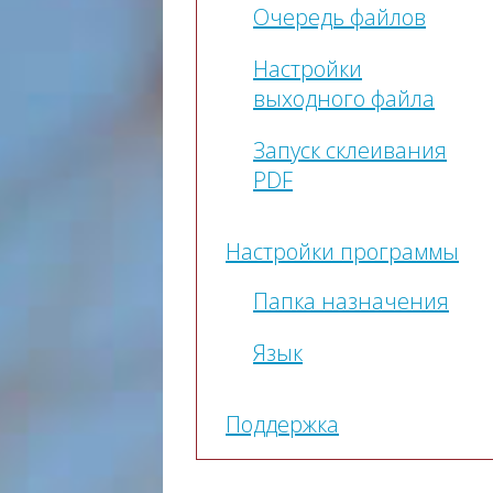
Очередь файлов
Настройки
выходного файла
Запуск склеивания
PDF
Настройки программы
Папка назначения
Язык
Поддержка